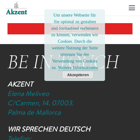
Um unsere Webseite für
Sie optimal zu gestalten
und fortlaufend verbessern
zu können, verwenden wir
Cookies. Durch die
weitere Nutzung der Seite
BE IN TOUCH
stimmen Sie der
Verwendung von Cookies
zu.
Weitere Informationen
Akzeptieren
AKZENT
Elena Meliveo
C/Carmen, 14. 07003.
Palma de Mallorca
WIR SPRECHEN DEUTSCH
Telefon: