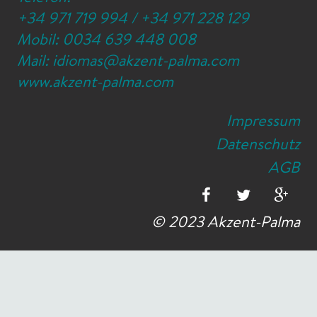
+34 971 719 994
/
+34 971 228 129
Mobil:
0034 639 448 008
Mail:
idiomas@akzent-palma.com
www.akzent-palma.com
Impressum
Datenschutz
AGB
© 2023 Akzent-Palma