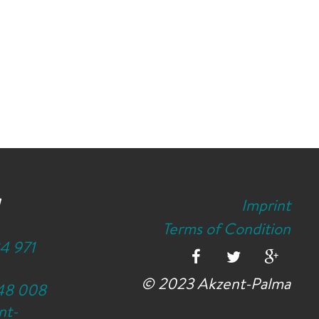
Imprint
Terms of Condition
4 971
© 2023 Akzent-Palma
48 008
nt-