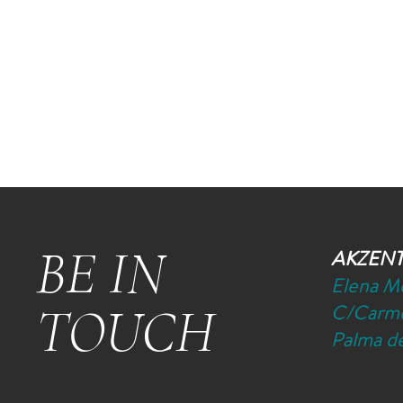
BE IN
AKZEN
Elena M
TOUCH
C/Carme
Palma de