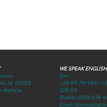
T
WE SPEAK ENGLISH
eliveo
Fon:
n, 14. 07003.
+34 971 719 994
/
+3
 Mallorca
228 129
Mobile:
0034 639 4
Email:
idiomas@akze