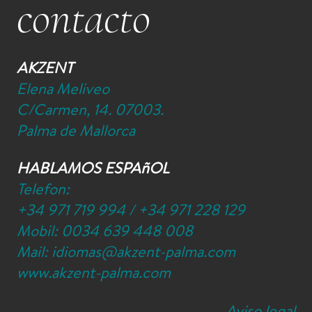
contacto
AKZENT
Elena Meliveo
C/Carmen, 14. 07003.
Palma de Mallorca
HABLAMOS ESPAñOL
Telefon:
+34 971 719 994
/
+34 971 228 129
Mobil:
0034 639 448 008
Mail:
idiomas@akzent-palma.com
www.akzent-palma.com
Aviso legal