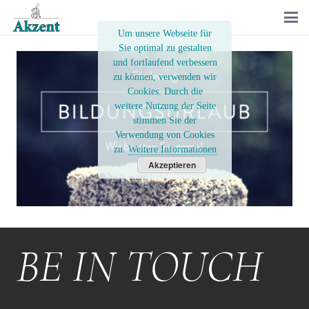
Um unsere Webseite für
Sie optimal zu gestalten
und fortlaufend verbessern
zu können, verwenden wir
Cookies. Durch die
weitere Nutzung der Seite
stimmen Sie der
Verwendung von Cookies
zu.
Weitere Informationen
Akzeptieren
BE IN TOUCH