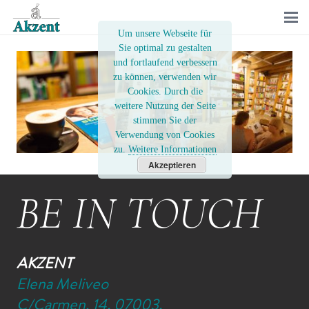
Um unsere Webseite für
Sie optimal zu gestalten
und fortlaufend verbessern
zu können, verwenden wir
Cookies. Durch die
weitere Nutzung der Seite
stimmen Sie der
Verwendung von Cookies
zu.
Weitere Informationen
Akzeptieren
BE IN TOUCH
AKZENT
Elena Meliveo
C/Carmen, 14. 07003.