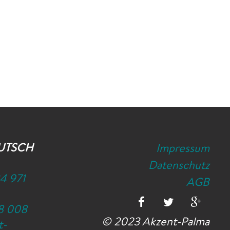
UTSCH
Impressum
Datenschutz
4 971
AGB
8 008
© 2023 Akzent-Palma
t-