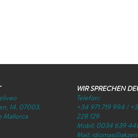
T
WIR SPRECHEN DE
eliveo
Telefon:
n, 14. 07003.
+34 971 719 994
/
+3
 Mallorca
228 129
Mobil:
0034 639 44
Mail:
idiomas@akzen