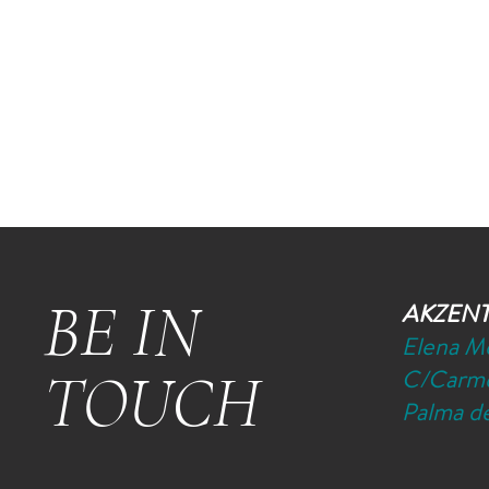
BE IN
AKZEN
Elena M
TOUCH
C/Carme
Palma de