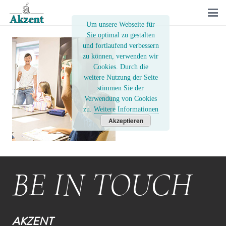
Um unsere Webseite für
Sie optimal zu gestalten
und fortlaufend verbessern
zu können, verwenden wir
Cookies. Durch die
weitere Nutzung der Seite
stimmen Sie der
Verwendung von Cookies
zu.
Weitere Informationen
Akzeptieren
BE IN TOUCH
AKZENT