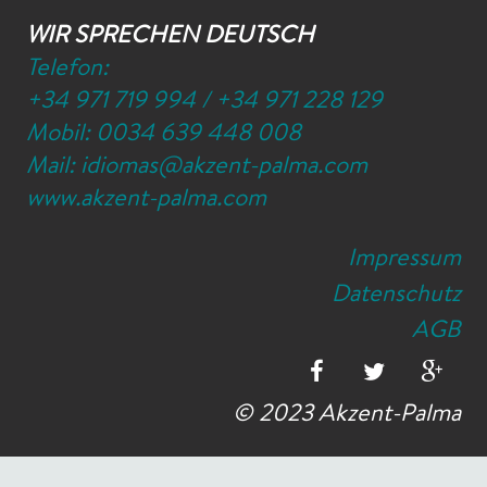
WIR SPRECHEN DEUTSCH
Telefon:
+34 971 719 994
/
+34 971 228 129
Mobil:
0034 639 448 008
Mail:
idiomas@akzent-palma.com
www.akzent-palma.com
Impressum
Datenschutz
AGB
© 2023 Akzent-Palma