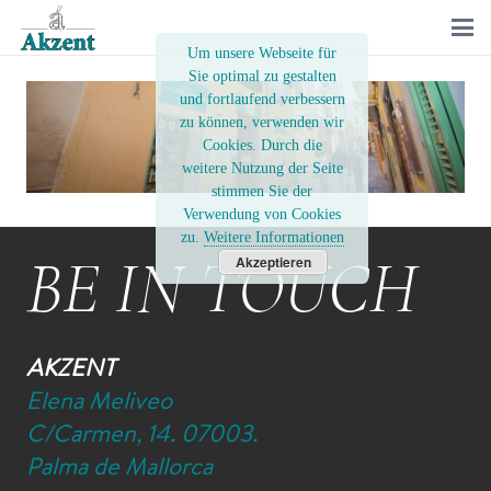
Um unsere Webseite für
Sie optimal zu gestalten
und fortlaufend verbessern
zu können, verwenden wir
Cookies. Durch die
weitere Nutzung der Seite
stimmen Sie der
Verwendung von Cookies
zu.
Weitere Informationen
BE IN TOUCH
Akzeptieren
AKZENT
Elena Meliveo
C/Carmen, 14. 07003.
Palma de Mallorca