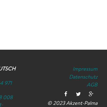
UTSCH
Impressum
Datenschutz
4 971
AGB
8 008
© 2023 Akzent-Palma
t-