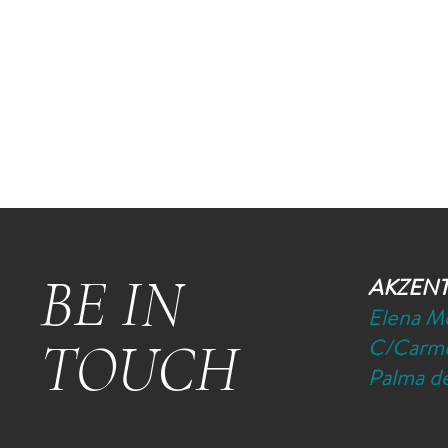
BE IN
AKZEN
Elena M
TOUCH
C/Carme
Palma de