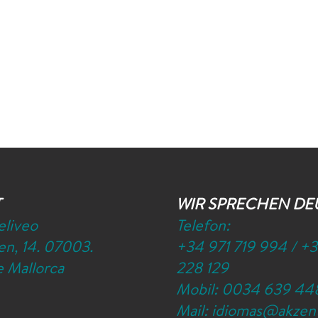
T
WIR SPRECHEN DE
eliveo
Telefon:
n, 14. 07003.
+34 971 719 994
/
+3
 Mallorca
228 129
Mobil:
0034 639 44
Mail:
idiomas@akzen