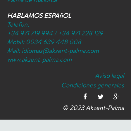
HABLAMOS ESPAñOL
Telefon:
+34 971 719 994
/
+34 971 228 129
Mobil:
0034 639 448 008
Mail:
idiomas@akzent-palma.com
www.akzent-palma.com
Aviso legal
Condiciones generales
© 2023 Akzent-Palma