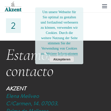
Um unsere Webseite für
Sie optimal zu gestalten
und fortlaufend verbessern
zu können, verwenden wir
Cookies. Durch die
weitere Nutzung der Seite
stimmen Sie der
Estamos en
Verwendung von Cookies
zu.
Weitere Informationen
Akzeptieren
contacto
AKZENT
Elena Meliveo
C/Carmen, 14. 07003.
Palma de Mallorca