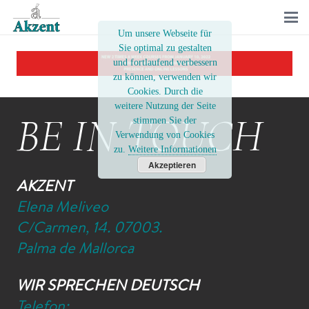
Um unsere Webseite für
Sie optimal zu gestalten
und fortlaufend verbessern
zu können, verwenden wir
Cookies. Durch die
weitere Nutzung der Seite
BE IN TOUCH
stimmen Sie der
Verwendung von Cookies
zu.
Weitere Informationen
Akzeptieren
AKZENT
Elena Meliveo
C/Carmen, 14. 07003.
Palma de Mallorca
WIR SPRECHEN DEUTSCH
Telefon: