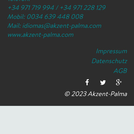
+34 971 719 994
/
+34 971 228 129
Mobil:
0034 639 448 008
Mail:
idiomas@akzent-palma.com
www.akzent-palma.com
Impressum
Datenschutz
AGB
© 2023 Akzent-Palma