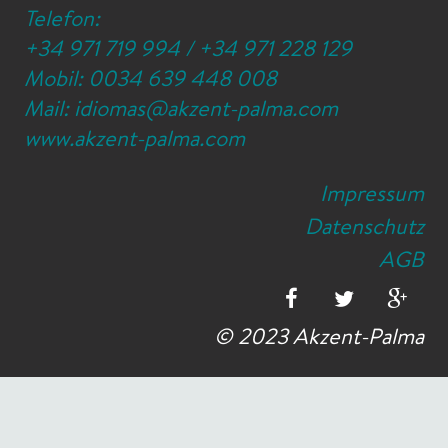
Telefon:
+34 971 719 994
/
+34 971 228 129
Mobil:
0034 639 448 008
Mail:
idiomas@akzent-palma.com
www.akzent-palma.com
Impressum
Datenschutz
AGB
© 2023 Akzent-Palma