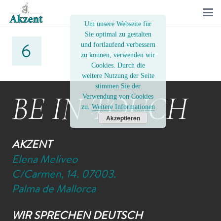
Um unsere Webseite für
Sie optimal zu gestalten
und fortlaufend verbessern
zu können, verwenden wir
Cookies. Durch die
weitere Nutzung der Seite
stimmen Sie der
BE IN TOUCH
Verwendung von Cookies
zu.
Weitere Informationen
Akzeptieren
AKZENT
Elena Meliveo
C/Carmen, 14. 07003.
Palma de Mallorca
WIR SPRECHEN DEUTSCH