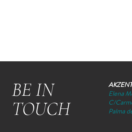
BE IN
AKZEN
Elena M
TOUCH
C/Carme
Palma de