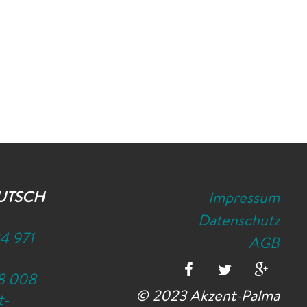
UTSCH
Impressum
Datenschutz
4 971
AGB
8 008
© 2023 Akzent-Palma
t-