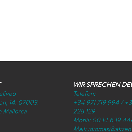
T
WIR SPRECHEN DE
eliveo
Telefon:
n, 14. 07003.
+34 971 719 994
/
+3
 Mallorca
228 129
Mobil:
0034 639 44
Mail:
idiomas@akzen